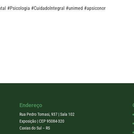
tal #Psicologia #CuidadoIntegral #unimed #apsiconor
Endereço
Rua Pedro Tomasi, 937 | Sala 102
Exposição | CEP 95084-320
Caxias do Sul – RS