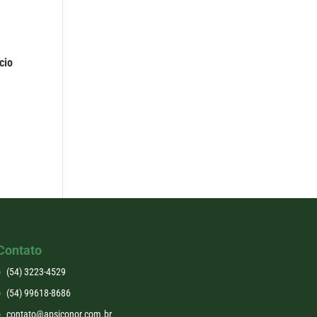
cio
Contato
(54) 3223-4529
(54) 99618-8686
contato@apsiconor.com.br