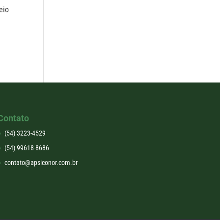
eio
Contato
(54) 3223-4529
(54) 99618-8686
contato@apsiconor.com.br