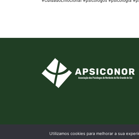
#CuidadoEmocional #psicologos #psicologia #p
Utilizamos cookies para melhorar a sua expe
© 2026 APSICONOR - Por
Aldeia