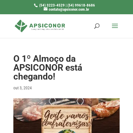
(54) 3223-4529 | (54) 99618-8686
contato@apsiconor.com.br
O 1º Almoço da
APSICONOR está
chegando!
out 3, 2024