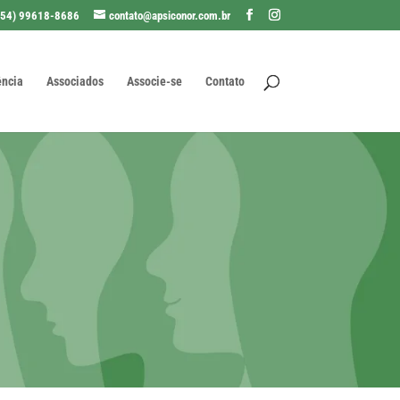
(54) 99618-8686
contato@apsiconor.com.br
ência
Associados
Associe-se
Contato