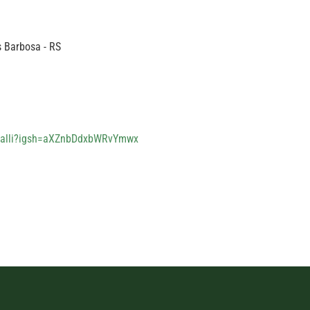
s Barbosa - RS
avalli?igsh=aXZnbDdxbWRvYmwx