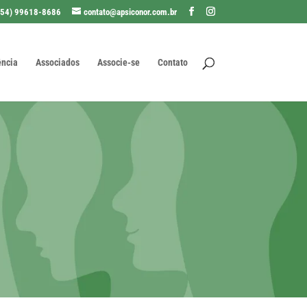
(54) 99618-8686
contato@apsiconor.com.br
ência
Associados
Associe-se
Contato