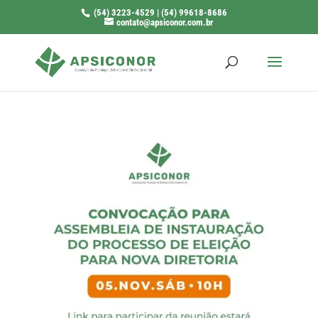
(54) 3223-4529 | (54) 99618-8686
contato@apsiconor.com.br